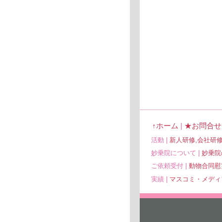
↑ホーム
|
★お問合せ
活動 |
新人研修,会社研
妙乗院について |
妙乗院
ご依頼受付 |
動物合同慰
実績 |
マスコミ・メディ