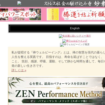
English
私が提唱する『禅ウェルビーイング』とは、禅の智慧を現代の暮ら
人生を整える実践です。 目指すのは、寿命を延ばすことではなく、
こと。 笑顔、感謝、呼吸、運動、そして静かな時間を通して、毎日
発の新しい生き方です。
詳しくは »