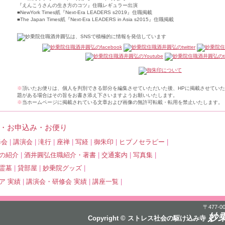
『えんこうさんの生き方のコツ』住職レギュラー出演
■
NewYork Times紙『Next-Era LEADERS s2019』住職掲載
■
The Japan Times紙『Next-Era LEADERS in Asia s2015』住職掲載
※
頂いたお便りは、個人を判別できる部分を編集させていただいた後、HPに掲載させてい
題がある場合はその旨をお書き添え下さいますようお願いいたします。
※
当ホームページに掲載されている文章および画像の無許可転載・転用を禁止いたします。
・お申込み・お便り
修会
|
講演会
|
滝行
|
座禅
|
写経
|
御朱印
|
ヒプノセラピー
|
の紹介
|
酒井圓弘住職紹介・著書
|
交通案内
|
写真集
|
霊墓
|
貸部屋
|
妙乗院グッズ
|
ア 実績
|
講演会・研修会 実績
|
講座一覧
|
〒477-
妙
Copyright © ストレス社会の駆け込み寺