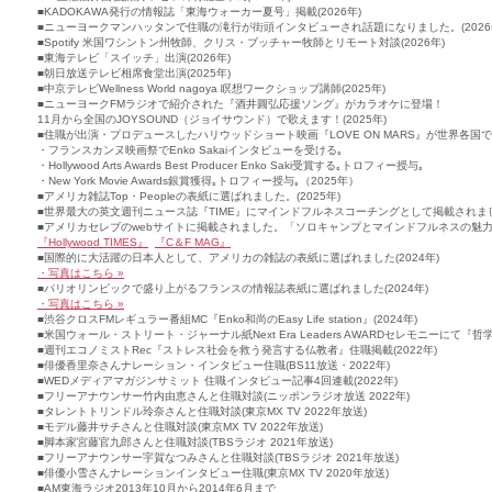
■
KADOKAWA発行の情報誌「東海ウォーカー夏号」掲載(2026年)
■
ニューヨークマンハッタンで住職の滝行が街頭インタビューされ話題になりました。(2026
■
Spotify 米国ワシントン州牧師、クリス・ブッチャー牧師とリモート対談(2026年)
■
東海テレビ「スイッチ」出演(2026年)
■
朝日放送テレビ相席食堂出演(2025年)
■
中京テレビWellness World nagoya 瞑想ワークショップ講師(2025年)
■
ニューヨークFMラジオで紹介された『酒井圓弘応援ソング』がカラオケに登場！
11月から全国のJOYSOUND（ジョイサウンド）で歌えます！(2025年)
■
住職が出演・プロデュースしたハリウッドショート映画『LOVE ON MARS』が世界各国で16
・フランスカンヌ映画祭でEnko Sakaiインタビューを受ける｡
・Hollywood Arts Awards Best Producer Enko Saki受賞する｡トロフィー授与｡
・New York Movie Awards銀賞獲得｡トロフィー授与｡（2025年）
■
アメリカ雑誌Top・Peopleの表紙に選ばれました。(2025年)
■
世界最大の英文週刊ニュース誌『TIME』にマインドフルネスコーチングとして掲載されました
■
アメリカセレブのwebサイトに掲載されました。「ソロキャンプとマインドフルネスの魅力」(
『Hollywood TIMES』
『C＆F MAG』
■
国際的に大活躍の日本人として、アメリカの雑誌の表紙に選ばれました(2024年)
・写真はこちら »
■
パリオリンピックで盛り上がるフランスの情報誌表紙に選ばれました(2024年)
・写真はこちら »
■
渋谷クロスFMレギュラー番組MC『Enko和尚のEasy Life station』(2024年)
■
米国ウォール・ストリート・ジャーナル紙Next Era Leaders AWARDセレモニーにて『哲学
■
週刊エコノミストRec『ストレス社会を救う発言する仏教者』住職掲載(2022年)
■
俳優香里奈さんナレーション・インタビュー住職(BS11放送・2022年)
■
WEDメディアマガジンサミット 住職インタビュー記事4回連載(2022年)
■
フリーアナウンサー竹内由恵さんと住職対談(ニッポンラジオ放送 2022年)
■
タレントトリンドル玲奈さんと住職対談(東京MX TV 2022年放送)
■
モデル藤井サチさんと住職対談(東京MX TV 2022年放送)
■
脚本家宮藤官九郎さんと住職対談(TBSラジオ 2021年放送)
■
フリーアナウンサー宇賀なつみさんと住職対談(TBSラジオ 2021年放送)
■
俳優小雪さんナレーションインタビュー住職(東京MX TV 2020年放送)
■
AM東海ラジオ2013年10月から2014年6月まで